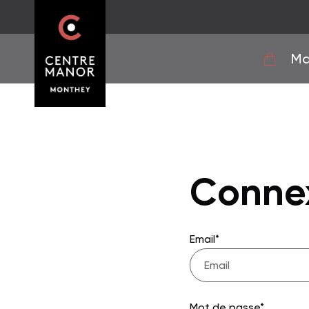
Ma
Conne
Email*
Mot de passe*